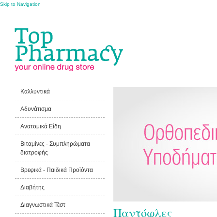
Skip to Navigation
Καλλυντικά
Αδυνάτισμα
Ανατομικά Είδη
Βιταμίνες - Συμπληρώματα
διατροφής
Βρεφικά - Παιδικά Προϊόντα
Διαβήτης
Διαγνωστικά Τέστ
Παντόφλες