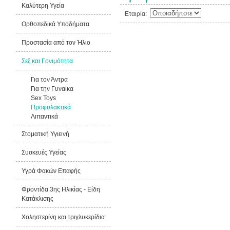
Καλύτερη Υγεία
Εταιρία:
Ορθοπεδικά Υποδήματα
Προστασία από τον Ήλιο
Σεξ και Γονιμότητα
Για τον Άντρα
Για την Γυναίκα
Sex Toys
Προφυλακτικά
Λιπαντικά
Στοματική Υγιεινή
Συσκευές Υγείας
Υγρά Φακών Επαφής
Φροντίδα 3ης Ηλικίας - Είδη
Κατάκλισης
Χοληστερίνη και τριγλυκερίδια