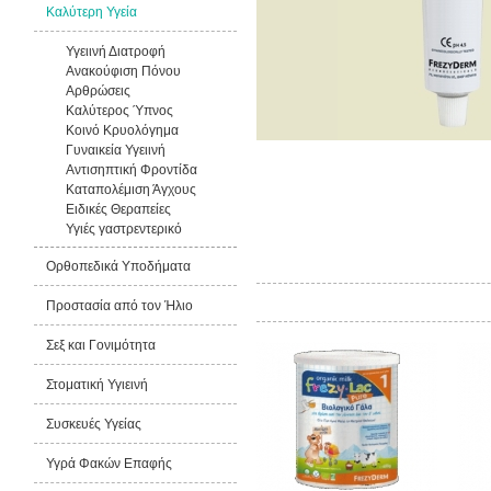
Καλύτερη Υγεία
Υγειινή Διατροφή
Ανακούφιση Πόνου
Αρθρώσεις
Καλύτερος Ύπνος
Κοινό Κρυολόγημα
Γυναικεία Υγειινή
Αντισηπτική Φροντίδα
Καταπολέμιση Άγχους
Ειδικές Θεραπείες
Υγιές γαστρεντερικό
Ορθοπεδικά Υποδήματα
Από την ίδια εταιρία
Προστασία από τον Ήλιο
Σεξ και Γονιμότητα
Στοματική Υγιεινή
Συσκευές Υγείας
Υγρά Φακών Επαφής