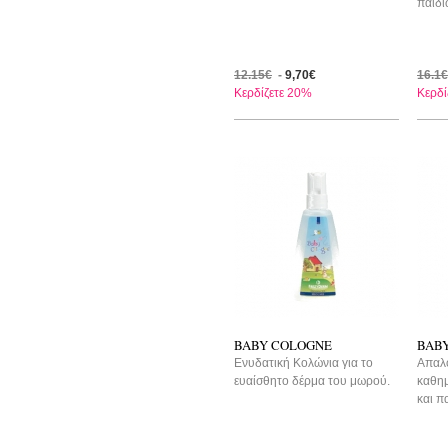
παιδι
12.15€
-
9,70€
16.1€
Κερδίζετε 20%
Κερδί
BABY COLOGNE
BAB
Ενυδατική Κολώνια για το
Aπαλό
ευαίσθητο δέρμα του μωρού.
καθημ
και π