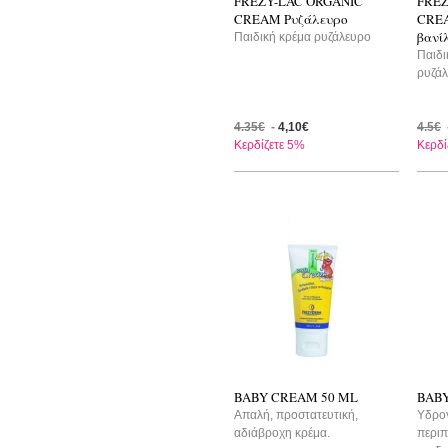
FREZY-LAC ORGANIC
FREZ
CREAM Ρυζάλευρο
CREA
βανί
Παιδική κρέμα ρυζάλευρο
Παιδι
ρυζάλ
4.35€
-
4,10€
4.5€
Κερδίζετε 5%
Κερδί
-20%
-2
BABY CREAM 50 ML
BAB
Aπαλή, προστατευτική,
Yδρογ
αδιάβροχη κρέμα.
περιπ