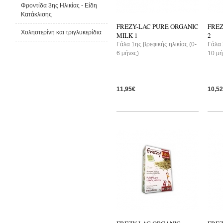
Φροντίδα 3ης Ηλικίας - Είδη
Κατάκλισης
FREZY-LAC PURE ORGANIC
FREZ
Χοληστερίνη και τριγλυκερίδια
MILK 1
2
Γάλα 1ης βρεφικής ηλικίας (0-
Γάλα 
6 μήνες)
10 μή
11,95€
10,5
-5%
-5