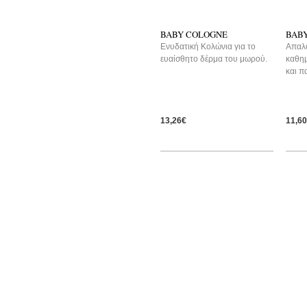
BABY COLOGNE
BAB
Ενυδατική Κολώνια για το
Aπαλό
ευαίσθητο δέρμα του μωρού.
καθημ
και π
13,26€
11,6