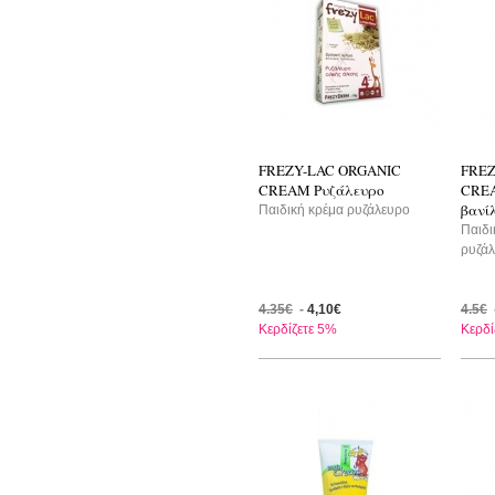
FREZY-LAC ORGANIC
FREZ
CREAM Ρυζάλευρο
CREA
βανί
Παιδική κρέμα ρυζάλευρο
Παιδι
ρυζάλ
4.35€
-
4,10€
4.5€
Κερδίζετε 5%
Κερδί
-20%
-2