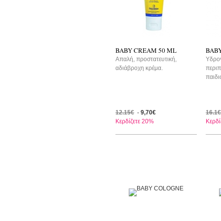
BABY CREAM 50 ML
BAB
Aπαλή, προστατευτική,
Yδρογ
αδιάβροχη κρέμα.
περιπ
παιδι
12.15€
-
9,70€
16.1€
Κερδίζετε 20%
Κερδί