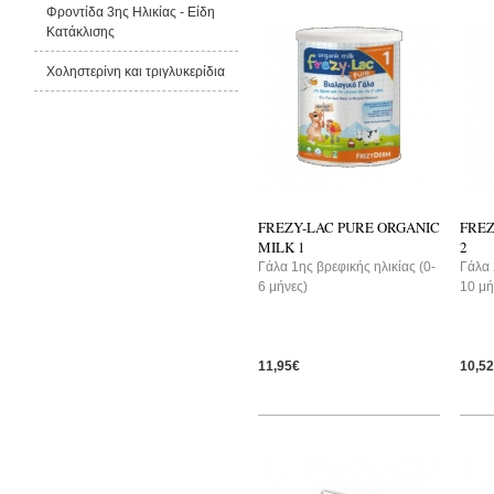
Φροντίδα 3ης Ηλικίας - Είδη
Κατάκλισης
Χοληστερίνη και τριγλυκερίδια
FREZY-LAC PURE ORGANIC
FREZ
MILK 1
2
Γάλα 1ης βρεφικής ηλικίας (0-
Γάλα 
6 μήνες)
10 μή
11,95€
10,5
-5%
-5