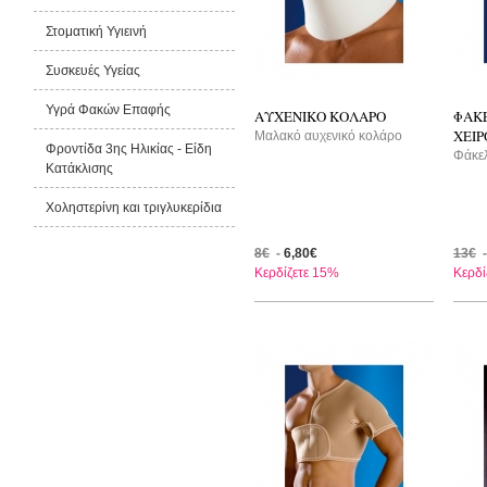
Στοματική Υγιεινή
Συσκευές Υγείας
Υγρά Φακών Επαφής
ΑΥΧΕΝΙΚΟ ΚΟΛΑΡΟ
ΦΑΚ
ΧΕΙΡ
Μαλακό αυχενικό κολάρο
Φροντίδα 3ης Ηλικίας - Είδη
Φάκελ
Κατάκλισης
Χοληστερίνη και τριγλυκερίδια
8€
-
6,80€
13€
Κερδίζετε 15%
Κερδί
-15%
-1