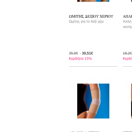
ΩΜΙΤΗΣ ΔΕΞΙΟΥ ΧΕΡΙΟΥ
ΑΠΛ
Ωμίτης για το δεξί χέρι
Απλή 
νεοπρ
35.9€
-
30,51€
18.2€
Κερδίζετε 15%
Κερδί
-9%
-1