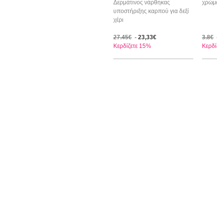
Δερμάτινος νάρθηκας
χρώμ
υποστήριξης καρπού για δεξί
χέρι
27.45€
-
23,33€
3.8€
Κερδίζετε 15%
Κερδί