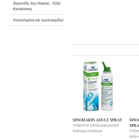
Φροντίδα 3ης Ηλικίας - Είδη
Κατάκλισης
Χοληστερίνη και τριγλυκερίδια
Από την ίδια εταιρία
SINOMARIN ADULT SPRAY
SINO
SPR
Υπέρτονο αποσυμφορητικό
διάλυμα ενηλίκων
Υπέρ
διάλυ