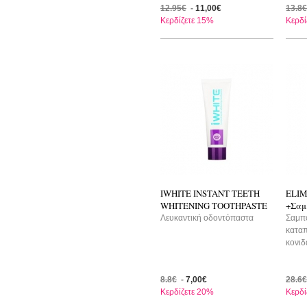
12.95€
-
11,00€
13.8€
Κερδίζετε 15%
Κερδί
-20%
-3
IWHITE INSTANT TEETH
ELIM
WHITENING TOOTHPASTE
+Σαμ
Λευκαντική οδοντόπαστα
Σαμπο
καταπ
κονιδ
8.8€
-
7,00€
28.6€
Κερδίζετε 20%
Κερδί