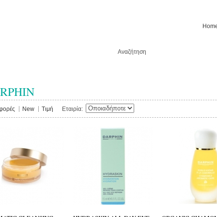
Hom
RPHIN
φορές
New
Tιμή
Εταιρία: