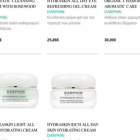
ATIC CLEANSING
HYDRASKIN ALL DAY EYE
ORGANIC CHAMO
M WITH ROSEWOOD
REFRESHING GEL-CREAM
AROMATIC CARE
DARPHIN
DARPHIN
HIN
Ενυδατική κρέμα-gel για την
Αιθέριο έλαιο χαμομη
τικό balm καθαρισμού
περιοχή των ματιών.
ευαίσθητα δέρματα
δόξυλο
€
25,86€
30,00€
ASKIN LIGHT ALL
HYDRASKIN RICH ALL DAY
HYDRATING CREAM
SKIN HYDRATING CREAM
DARPHIN