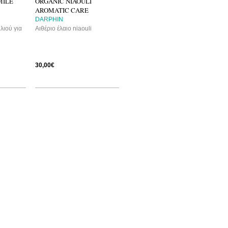
MILE
ORGANIC NIAOULI
AROMATIC CARE
DARPHIN
λιού για
Αιθέριο έλαιο niaouli
30,00€