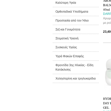
AROM
Καλύτερη Υγεία
BAL
40ml
Ορθοπεδικά Υποδήματα
DARP
Αρωμα
Προστασία από τον Ήλιο
με ρο
Σεξ και Γονιμότητα
23,40
Στοματική Υγιεινή
Συσκευές Υγείας
Υγρά Φακών Επαφής
Φροντίδα 3ης Ηλικίας - Είδη
Κατάκλισης
Χοληστερίνη και τριγλυκερίδια
HYDR
DAY 
GEL