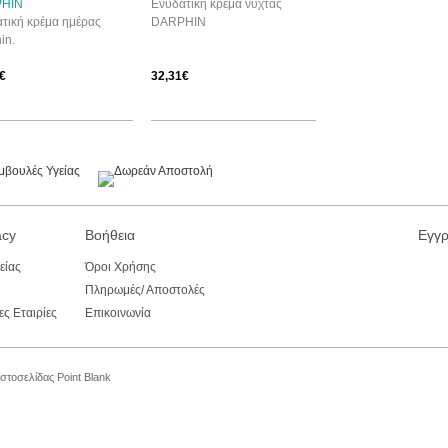
HIN
Ενυδατική κρέμα νύχτας
τική κρέμα ημέρας
DARPHIN
in.
€
32,31€
acy
Βοήθεια
Εγγρ
είας
Όροι Χρήσης
Πληρωμές/ Αποστολές
ς Εταιρίες
Επικοινωνία
Ιστοσελίδας
Point Blank