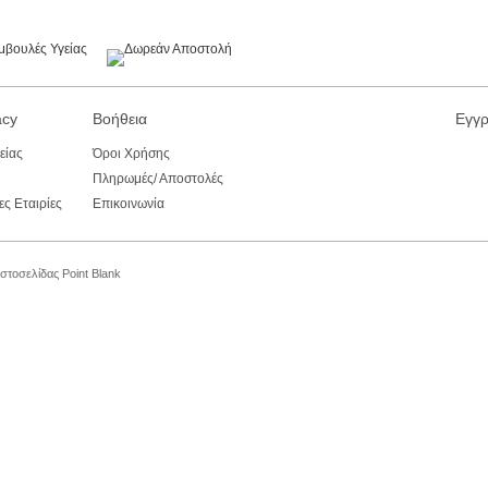
acy
Βοήθεια
Εγγρ
είας
Όροι Χρήσης
Πληρωμές/ Αποστολές
ς Εταιρίες
Επικοινωνία
Ιστοσελίδας
Point Blank