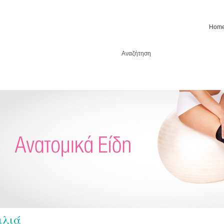
Hom
ιλιά